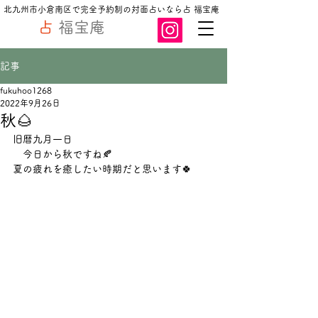
北九州市小倉南区で完全予約制の対面占いなら占 福宝庵
占
福宝庵
記事
fukuhoo1268
2022年9月26日
秋🌰
旧暦九月一日
　今日から秋ですね🍂
夏の疲れを癒したい時期だと思います🍀