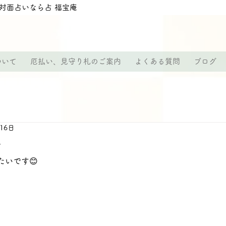
対面占いなら占 福宝庵
ついて
厄払い、見守り札のご案内
よくある質問
ブログ
月16日
✨
いです😊