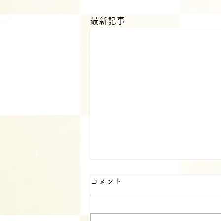
最新記事
月一会
コメント
暑い日ですが☀️エアコンのきいた
お店でランチ会⤴️ 体の事、仕事の