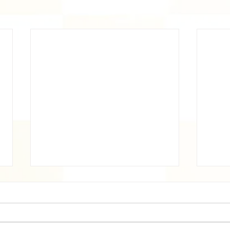
旧暦
梅雨
梅雨☔️
も猛