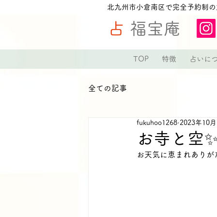
北九州市小倉南区で完全予約制の
占
福宝庵
TOP
特徴
占いに
全ての記事
fukuhoo1268
2023年10
お寺と空
お天気に恵まれありがた