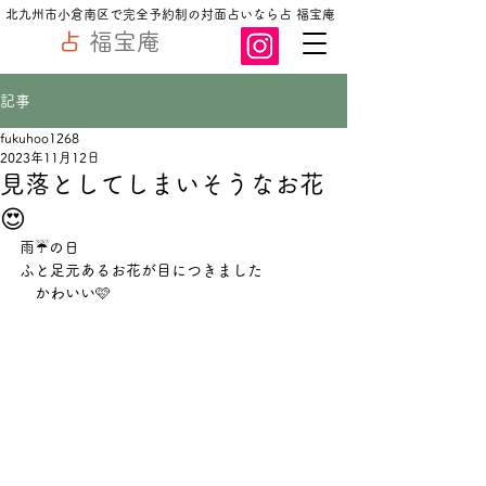
北九州市小倉南区で完全予約制の対面占いなら占 福宝庵
占
福宝庵
記事
fukuhoo1268
2023年11月12日
見落としてしまいそうなお花
😍
雨☔の日
ふと足元あるお花が目につきました
　かわいい🩷