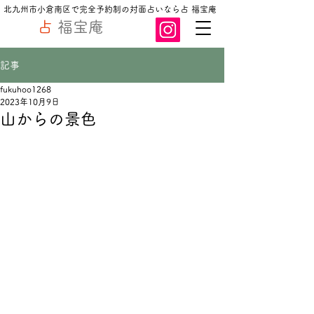
北九州市小倉南区で完全予約制の対面占いなら占 福宝庵
占
福宝庵
記事
fukuhoo1268
2023年10月9日
山からの景色