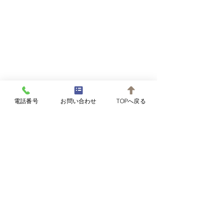
旧暦5月朔日
電話番号
お問い合わせ
TOPへ戻る
梅雨☔️本番になっ
梅雨☔️
コメント
年も猛暑、酷暑に
体調管理をして心
で乗り越え たいです
コメントを追加…
補給、睡眠 、食事、
🍀
＠2022 占 福宝庵